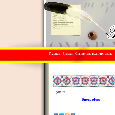
Главная
-
Рудаки
- Слышу два великих слова -
Рудаки
Биография