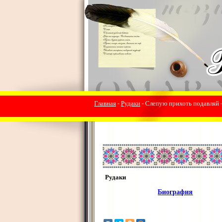
Главная
-
Рудаки
- Слепую прихоть подавляй 
Рудаки
Биография