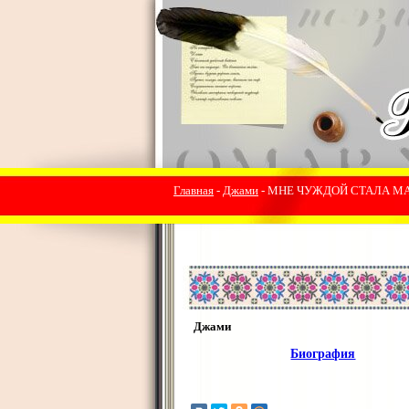
Главная
-
Джами
- МНЕ ЧУЖДОЙ СТАЛА МАД
Джами
Биография