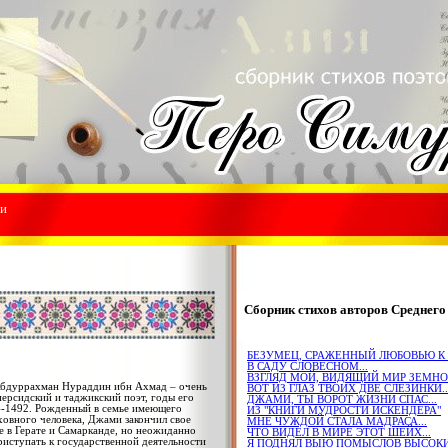
ми
Сборник стихов авторов Среднего
БЕЗУМЕЦ, СРАЖЕННЫЙ ЛЮБОВЬЮ К Т
В САДУ СЛОВЕСНОМ...
ВЗГЛЯД МОЙ, ВИДЯЩИЙ МИР ЗЕМНОЙ
уррахман Нураддин ибн Ахмад – очень
ВОТ ИЗ ГЛАЗ ТВОИХ ДВЕ СЛЕЗИНКИ..
персидский и таджикский поэт, годы его
ДЖАМИ, ТЫ ВОРОТ ЖИЗНИ СПАС...
-1492. Рожденный в семье имеющего
ИЗ "КНИГИ МУДРОСТИ ИСКЕНДЕРА"
ховного человека, Джами закончил свое
МНЕ ЧУЖДОЙ СТАЛА МАДРАСА...
е в Герате и Самарканде, но неожиданно
ЧТО ВИДЕЛ В МИРЕ ЭТОТ ШЕЙХ...
риступать к государственной деятельности
Я ПОДНЯЛ ВЫЮ ПОМЫСЛОВ ВЫСОКИХ