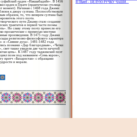
в суфийский орден «Накшабадийе». В 1456
Я ПЬЯН - ЦЕЛУЮ РУЧКУ ЧАШИ...
вил орден в Герате (практически столица
от момент). Начиная с 1468 года Джами
 близок к двору султана. Поспособствовало
ным образом, то, что визирем султана был
окровитель этого поэта.
ворческого пути Джами стало создание
еских трактатов и первой части поэмы
епь». Но славу этому поэту принесли его
ко-прозаические с примесью мистики
нные произведения. В 1475 году Джами
асыды религиозно-философского характера
» и «Сияние духа». 1481-1482 года
лись поэмами «Дар благородным», «Четки
», свет также увидели две части начатой
отая цепь». К 1487 году таджикский поэт
 цикл поэм под названием «Семь корон»,
игу притч «Бахаристан» с образцами
удрости и морали.