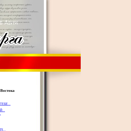
 Востока
ЕБЕ...
...
.
...