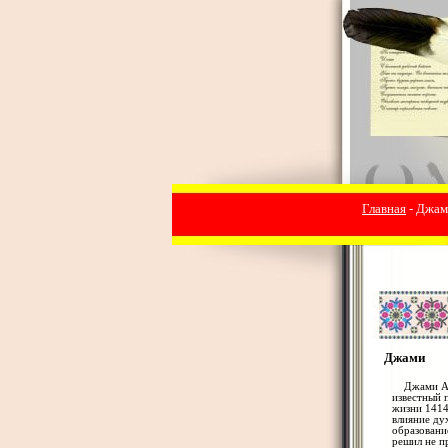
Главная
- Джа
Джами
Джами Абд
известный 
жизни 1414
влияние ду
образовани
решил не п