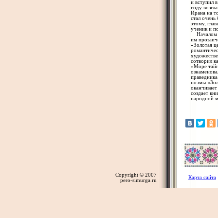
и вступил 
году возгла
Ирана на т
стал очень
этому, глав
ученик и п
Началом т
им прозаич
«Золотая ц
романтичес
художестве
сотворил к
«Море тайн
ознаменова
праведника
поэмы «Зол
оканчивает
создает кн
народной м
Copyright © 2007
Карта сайта
pero-simurga.ru