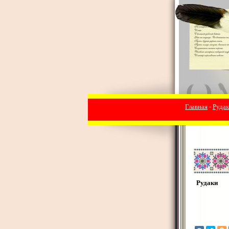
Главная
-
Руда
Рудаки