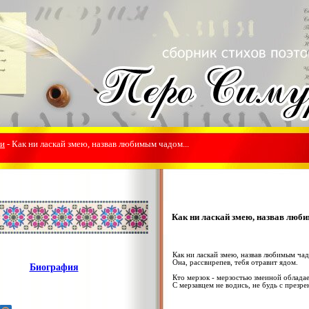
ки
- Как ни ласкай змею, назвав любимым чадом...
Как ни ласкай змею, назвав люби
Как ни ласкай змею, назвав любимым ч
Она, рассвирепев, тебя отравит ядом.
Биография
Кто мерзок - мерзостью змеиной обладае
С мерзавцем не водись, не будь с презр