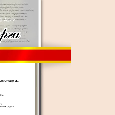
мым чадом...
адом,—
т,
енным рядом.