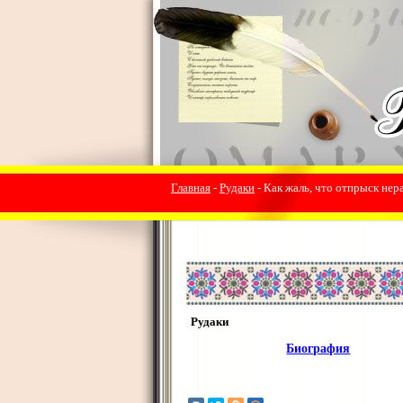
Главная
-
Рудаки
- Как жаль, что отпрыск нер
Рудаки
Биография