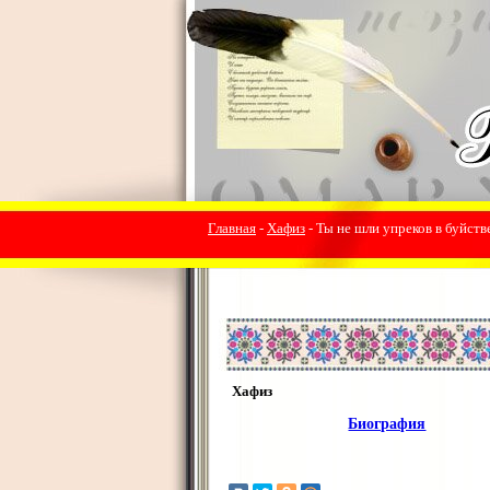
Главная
-
Хафиз
- Ты не шли упреков в буйстве
Хафиз
Биография