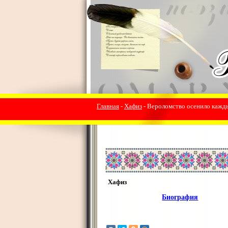
Главная
-
Хафиз
- Вероломство осенило кажды
Хафиз
Биография