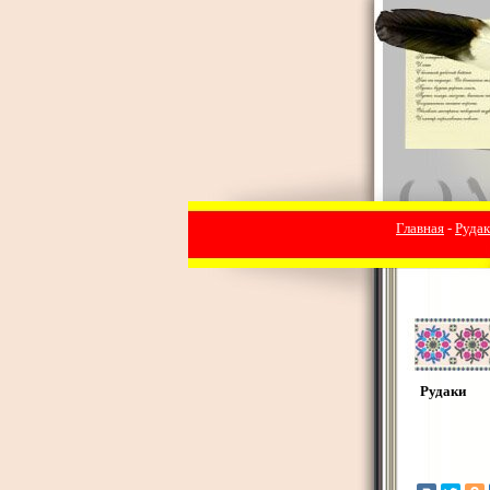
Главная
-
Руда
Рудаки