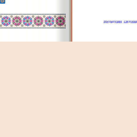
предыдущее
следующ