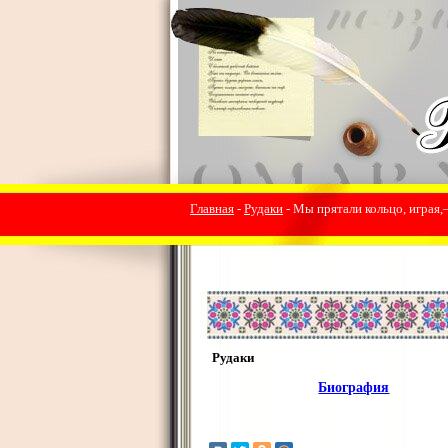
Главная
-
Рудаки
- Мы прятали кольцо, играя,
Рудаки
Биография