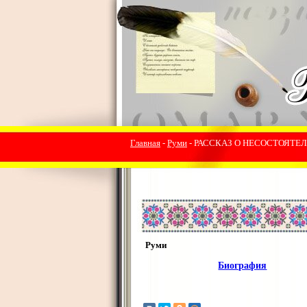
Главная
-
Руми
- РАССКАЗ О НЕСОСТОЯТ
Руми
Биография