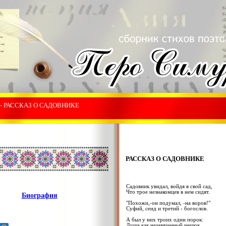
- РАССКАЗ О САДОВНИКЕ
РАССКАЗ О САДОВНИКЕ
Садовник увидал, войдя в свой сад,
Что трое незнакомцев в нем сидят.
Биография
"Похожи,-он подумал, -на воров!"
Суфий, сеид и третий - богослов.
А был у них троих один порок:
Душа как незавязанный мешок.