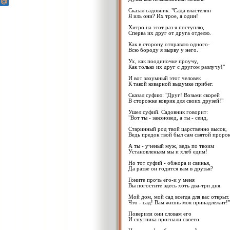
Сказал садовник: "Сада властелин
Я иль они? Их трое, я один!
Хитро на этот раз я поступлю,
Сперва их друг от друга отделю.
Как в сторону отправлю одного-
Всю бороду я вырву у него.
Ух, как поодиночке проучу,
Как только их друг с другом разлучу!"
И вот злоумный этот человек
К такой коварной выдумке прибег.
Сказал суфию: "Друг! Возьми скорей
В сторожке коврик для своих друзей!"
Ушел суфий. Садовник говорит:
"Вот ты - законовед, а ты - сеид,
Старинный род твой царственно высок,
Ведь предок твой был сам святой пророк
А ты - ученый муж, ведь по твоим
Установленьям мы и хлеб едим!
Но тот суфий - обжора и свинья,
Да разве он годится вам в друзья?
Гоните прочь его-и у меня
Вы погостите здесь хоть два-три дня.
Мой дом, мой сад всегда для вас открыт.
Что - сад! Вам жизнь моя принадлежит!"
Поверили они словам его
И спутника прогнали своего.