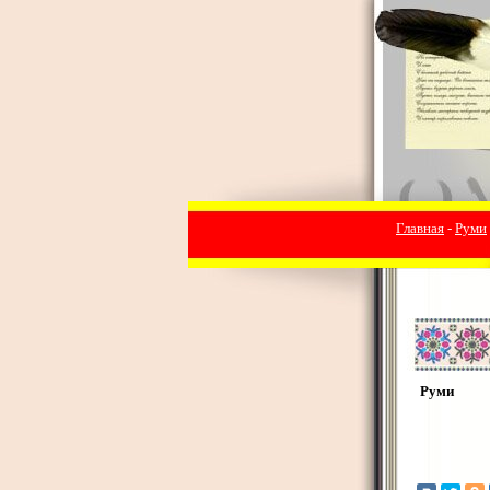
Главная
-
Руми
Руми