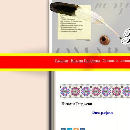
Главная
-
Низами Гянджеви
- Спеши, о, спеши
Низами Гянджеви
Биография