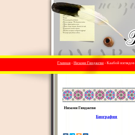
Главная
-
Низами Гянджеви
- Каабой взглядов 
Низами Гянджеви
Биография