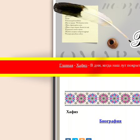
Главная
-
Хафиз
- В дни, когда наш луг покр
Хафиз
Биография