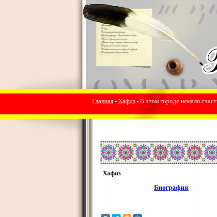
Главная
-
Хафиз
- В этом городе немало счасть
Хафиз
Биография