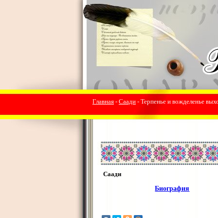
Главная
-
Саади
- Терпенье и вожделенье выход
Саади
Биография