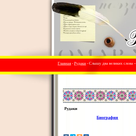
Главная
-
Рудаки
- Слышу два великих слова -
Рудаки
Биография