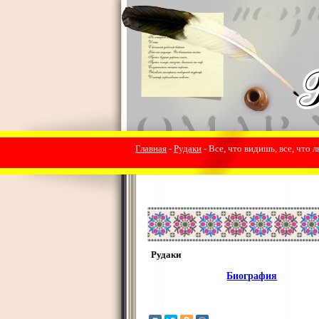
Главная
-
Рудаки
- Все, что видишь, все, что 
Рудаки
Биография