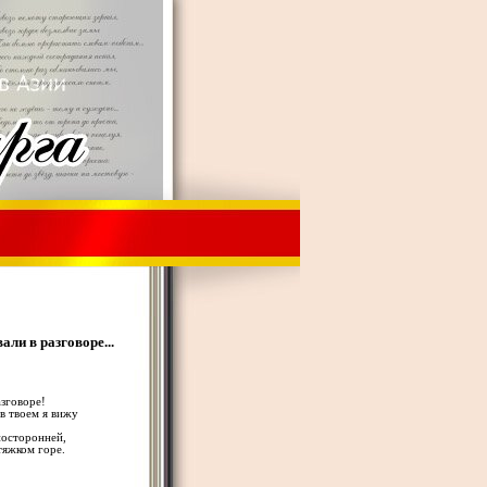
али в разговоре...
азговоре!
 в твоем я вижу
посторонней,
тяжком горе.