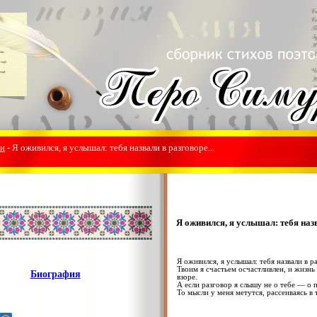
ки
- Я оживился, я услышал: тебя назвали в разговоре...
Я оживился, я услышал: тебя назв
Я оживился, я услышал: тебя назвали в р
Твоим я счастьем осчастливлен, и жизнь
Биография
взоре.
А если разговор я слышу не о тебе — о 
То мысли у меня метутся, рассеиваясь в 