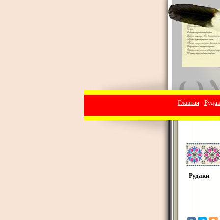
Главная
-
Руда
Рудаки