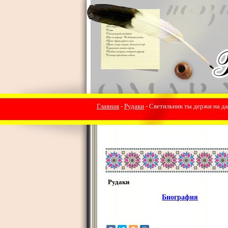
Главная
-
Рудаки
- Светильник ты держи на да
Рудаки
Биография