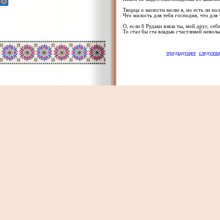
Творца о милости молю я, но есть ли пол
Что милость для тебя господня, что для 
О, если б Рудаки взяла ты, мой друг, себ
То стал бы ста владык счастливей невол
предыдущее
следующ