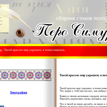
ки
- Твоей красою мир украшен; я понял наконец...
Твоей красою мир украшен; я пон
Твоей красою мир украшен; я понял нако
Что кудри у тебя как мускус, как амбры 
Биография
Клянусь твоим железным сердцем, котор
Изрезать надписями скалы, вонзаясь, как 
Что я твоей не верю дружбе, не верю и 
Никто не видел снисхожденья от каменн