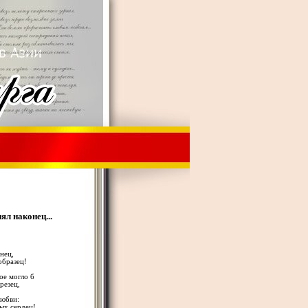
ял наконец...
нец,
образец!
ое могло б
резец,
любви:
ых сердец!