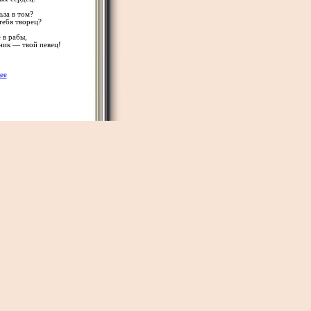
ьза в том?
тебя творец?
е в рабы,
ьник — твой певец!
ее