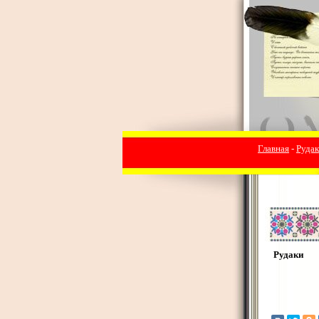
Главная
-
Руда
Рудаки