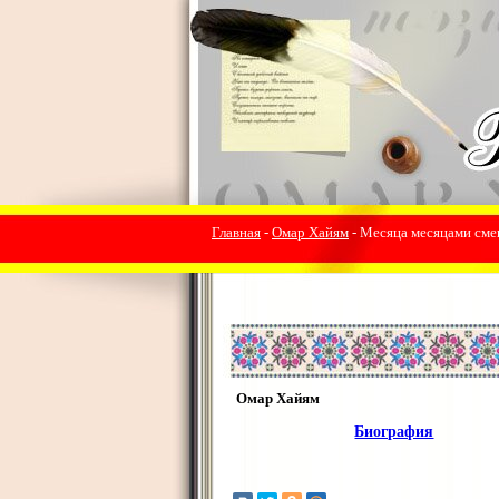
Главная
-
Омар Хайям
- Месяца месяцами смен
Омар Хайям
Биография