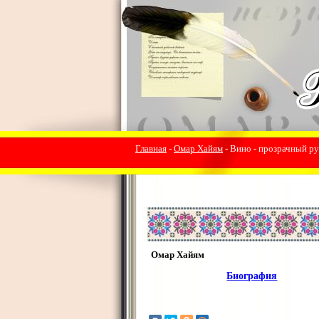
Главная
-
Омар Хайям
- Вино - прозрачный руб
Омар Хайям
Биография