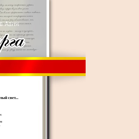
ый свет...
т.
ем
.