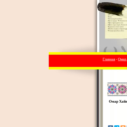
Главная
-
Омар
Омар Хай