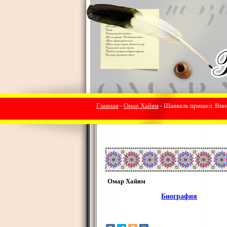
Главная
-
Омар Хайям
- Шавваль пришел. Вино
Омар Хайям
Биография