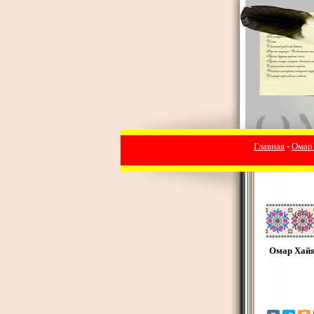
Главная
-
Омар
Омар Хай