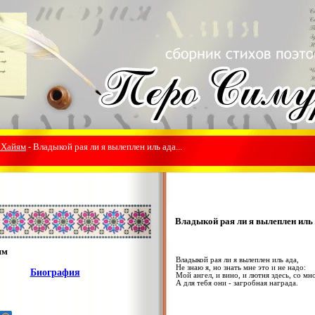
 Хайям
- Владыкой рая ли я вылеплен иль ада...
Владыкой рая ли я вылеплен иль а
ям
Владыкой рая ли я вылеплен иль ада,
Не знаю я, но знать мне это и не надо:
Биография
Мой ангел, и вино, и лютня здесь, со мн
А для тебя они - загробная награда.