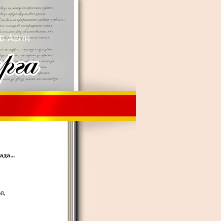
да...
ой,