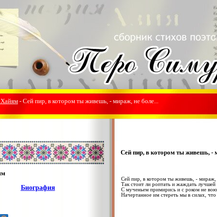
 Хайям
- Сей пир, в котором ты живешь, - мираж, не боле...
Сей пир, в котором ты живешь, - м
ям
Сей пир, в котором ты живешь, - мираж, 
Так стоит ли роптать и жаждать лучшей
Биография
С мученьем примирись и с роком не вою
Начертанное им стереть мы в силах, что