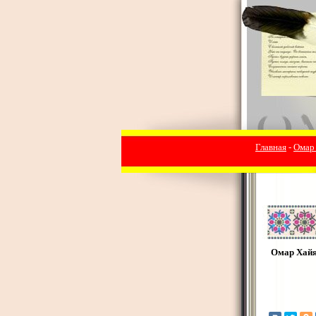
Главная
-
Омар
Омар Хай