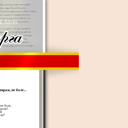
ираж, не боле...
не боле,
 доли?
й:
 ли?