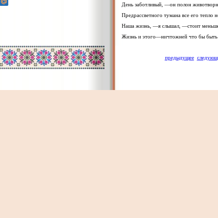
День заботливый, —он полон животворн
Предрассветного тумана все его тепло н
Наша жизнь, —я слышал, —стоит меньше
Жизнь и этого—ничтожней что бы быть 
предыдущее
следующ