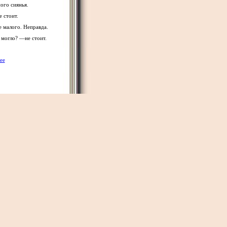
ого сиянья.
е стоит.
 малого. Неправда.
могло? —не стоит.
ее