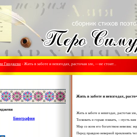
ми Гянджеви
- Жить в заботе и невзгодах, расточая зло, —не стоит...
Жить в заботе и невзгодах, расточ
нджеви
Жить в заботе и невзгодах, расточая зло
Биография
Тосковать и горько плакать, —пусть нам
Мир со всем его богатством невелик: зе
Перед правдою неверной преклонять чел