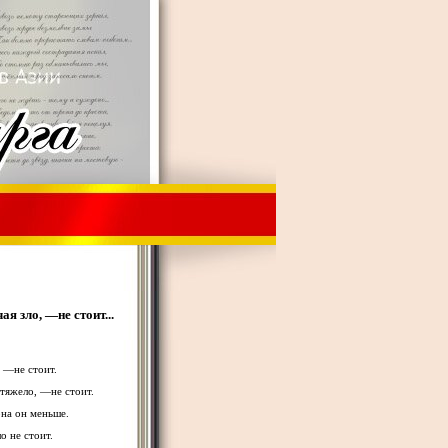
ая зло, —не стоит...
, —не стоит.
 тяжело, —не стоит.
рна он меньше.
о не стоит.