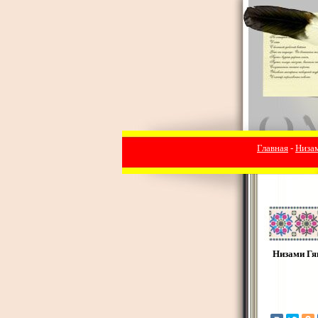
Главная
-
Низа
Низами Гя