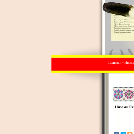
Главная
-
Низа
Низами Гя