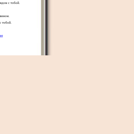
ядом с тобой.
вином.
с тобой.
ее