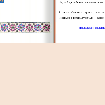
Жертвой достойною стали б едва ли — р
Я напоил тебя влагою сердца — чистым 
Печень мою истерзают печали — рядом 
предыдущее
следующ