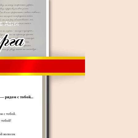
 рядом с тобой...
м с тобой.
с тобой!
ой волосок