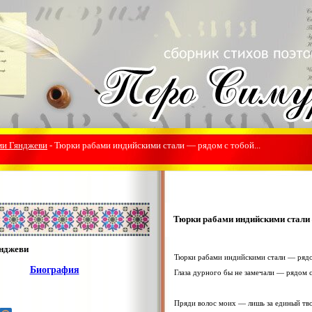
ми Гянджеви
- Тюрки рабами индийскими стали — рядом с тобой...
Тюрки рабами индийскими стали —
нджеви
Тюрки рабами индийскими стали — рядо
Биография
Глаза дурного бы не замечали — рядом 
Пряди волос моих — лишь за единый тв