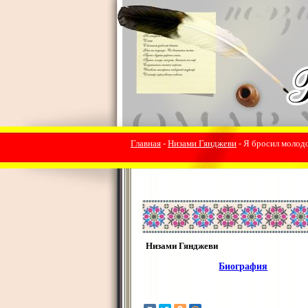
Главная
-
Низами Гянджеви
- Я бросил молодо
Низами Гянджеви
Биография