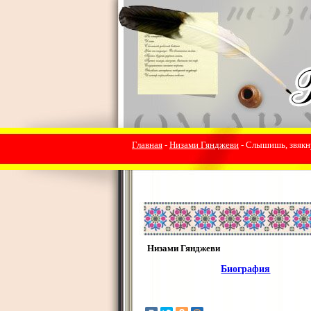
Главная
-
Низами Гянджеви
- Слышишь, звякну
Низами Гянджеви
Биография