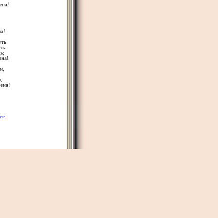
ена!
на!
уть
ть.
ь;
ена!
н,
:
,
ена!
ее