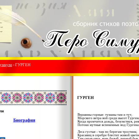
умкули
- ГУРГЕН
ГУРГЕН
ли
Вершины горные: туманы там и тут;
Морского ветра вой среди высот Гурген
Биография
Когда промчится дождь, безумствуя, ре
Потоки мутные вспененных вод Гургена
Леса густые - там по берегам тростник;
Красавиц в серебре блестит живой цветн
Там серая овца, конь белый, черный бык,