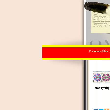
Главная
-
Махт
Махтумку