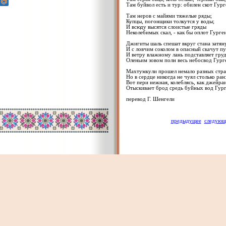
Там буйвол есть и тур: обилен скот Гург
Там неров с майями тяжелые ряды;
Купцы, погонщики толкутся у воды;
И всюду высятся слоистые гряды
Неколебимых скал, - как бы оплот Гурге
Джигиты шаль спешат вкруг стана затян
И с ловчим соколом в опасный скачут пу
И ветру влажному лань подставляет груд
Оленьим зовом полн весь небосвод Гург
Махтумкули прошел немало разных стра
Но в сердце никогда не чуял столько ран
Вот пери нежная, колеблясь, как джейран
Отыскивает брод средь буйных вод Гург
перевод Г. Шенгели
предыдущее
следующ