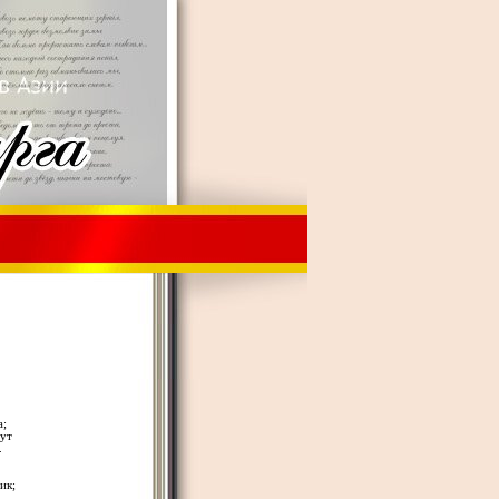
а;
вут
.
ик;