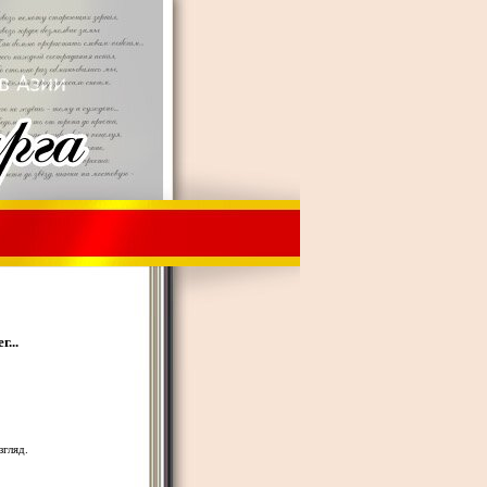
...
гляд.