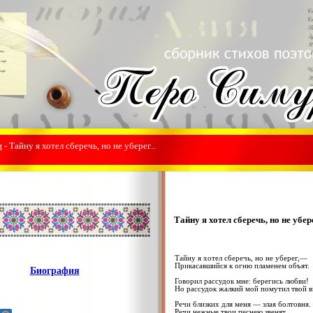
и
- Тайну я хотел сберечь, но не уберег...
Тайну я хотел сберечь, но не уберег
Тайну я хотел сберечь, но не уберег,—
Прикасавшийся к огню пламенем объят.
Биография
Говорил рассудок мне: берегись любви!
Но рассудок жалкий мой помутил твой вз
Речи близких для меня — злая болтовня.
Речи нежные твои песнею звенят.