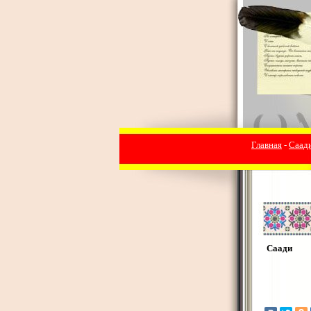
Главная
-
Саад
Саади