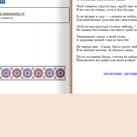
Чтоб умерить страсти пыл, скрой свое л
Я же глаз не отведу, хоть и был бы рад.
 transporter iv
Если музыка в саду — слушать не пойду,
center.ru
Для влюбленных душ она как смертельны
Этой ночью приходи утолить любовь,—
Не смыкал бессонных глаз много дней п
Уязвленному скажу о моей тоске,
А здоровые душой горя не простят.
Не тверди мне: «Саади, брось тропу лю
Я не внемлю ничему, не вернусь назад.
Пусть пустынею бреду, счастья не найд
Невозможен все равно для меня возврат.
предыдущее
следующ