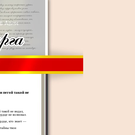
и пегой такой не
 такой не видал,
ердце не волновал.
ердце, кто знает —
 тайны твои