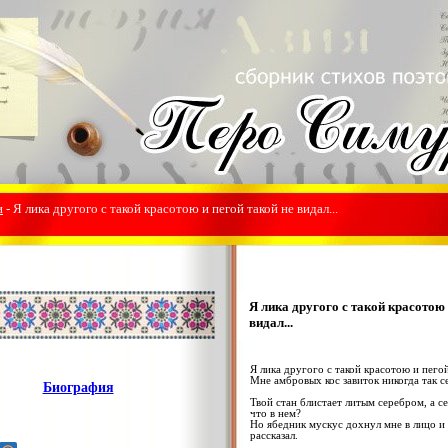
и
- Я лика другого с такой красотою и пегой такой не видал...
Я лика другого с такой красотою 
видал...
Я лика другого с такой красотою и пегой
Мне амбровых кос завиток никогда так с
Биография
Твой стан блистает литым серебром, а с
что в нем?
Но ябедник мускус дохнул мне в лицо и
рассказал.