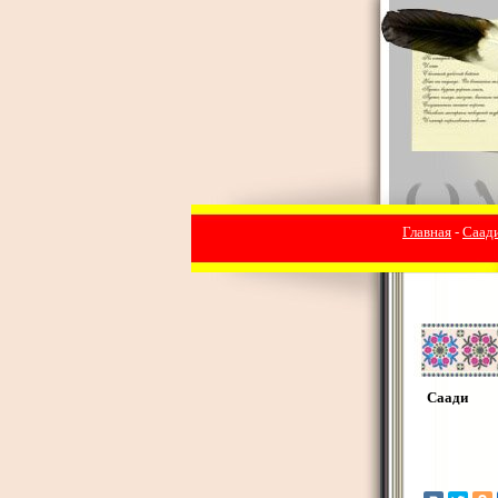
Главная
-
Саад
Саади