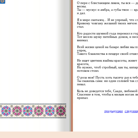
О пери с блистающим ликом, ты вся — 
весны.
Ты — мускус и амбра, а губы твои — кр
и дал.
Я в мире скиталец... И не упрекай, что с
Кривому човгану желаний твоих мячом
стал.
Кто радости шумной года пережил и гор
Тот весело шуму питейных домов, и пес
внимал.
Всей жизни ценой на базаре любви мы пл
упрек,
Такого блаженства в пещере своей отшел
Не ищет цветник взаймы красоты, живет
красота,
Но нужно, чтоб стройный, как ты, кипа
потоком стоял.
О роза моя! Пусть хоть тысячу раз к теб
Ты скажешь сама: ни один соловей так сла
певал.
Коль не доведется тебе, Саади, любимой 
Спасение в том, чтобы к милым ногам л
припал.
предыдущее
следующ