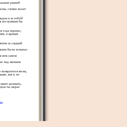
дыхание ранней
асны, словно яхонт
ледую я за тобой!
 я послушным бы
я года перенес,
ням, и крикам
атим за сладкий
ьник бы не испытал.
 в нем самом
рис над звонким
е возвратится весна,
дко, как я, не
ланит целовать,
ицом ты скорее
ее