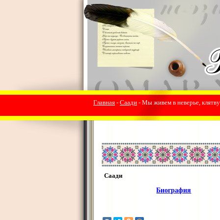
Главная
-
Саади
- Мы живем в неверье, клятву 
Саади
Биография