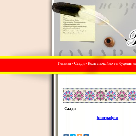
Главная
-
Саади
- Коль спокойно ты будешь на
Саади
Биография