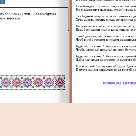
Освобождает из петли главу степная лань
Но я захлестнут навсегда кудрей твоих п
еский инструмент, пневмодрели
Так бедный голубь, если он привык к од
вматические
Хоть смерть грозит, гнезда не вьет под 
Но жаловаться не могу я людям на тебя,
Ведь бесполезен плач и крик гонимого с
Твоей душою дай па миг мне стать и зап
Чтоб в небе темном и глухом сравниться
Будь неприступной, будь всегда как креп
Чтобы залетный попугай не смел болтать
Будь неприступной, будь всегда суровой
Дабы пленяться пустозвон не смел твоей
Пусть в твой благоуханный сад войдет 
И пусть найдет закрытым вход гостей о
предыдущее
следующ