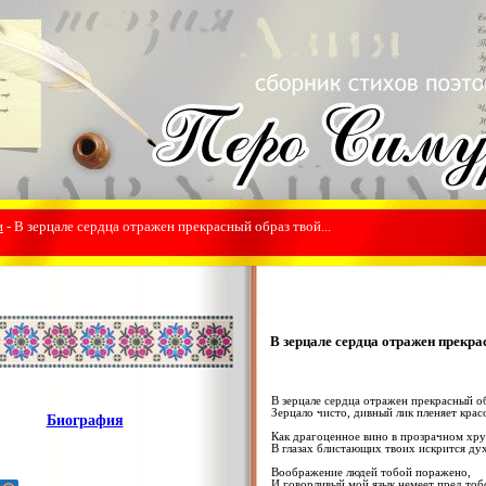
и
- В зерцале сердца отражен прекрасный образ твой...
В зерцале сердца отражен прекрас
В зерцале сердца отражен прекрасный об
Зерцало чисто, дивный лик пленяет крас
Биография
Как драгоценное вино в прозрачном хру
В глазах блистающих твоих искрится ду
Воображение людей тобой поражено,
И говорливый мой язык немеет пред тоб