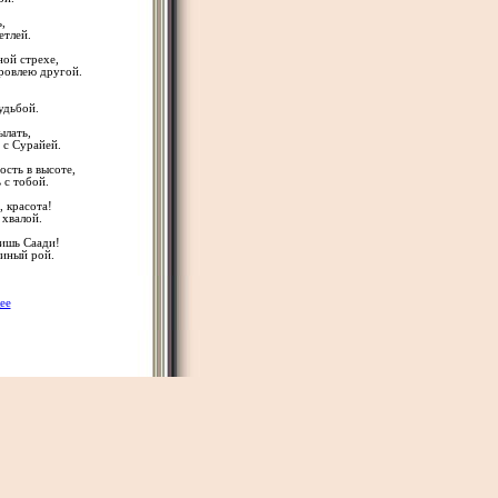
,
етлей.
ной стрехе,
кровлею другой.
удьбой.
ылать,
 с Сурайей.
ость в высоте,
 с тобой.
, красота!
 хвалой.
лишь Саади!
синый рой.
ее