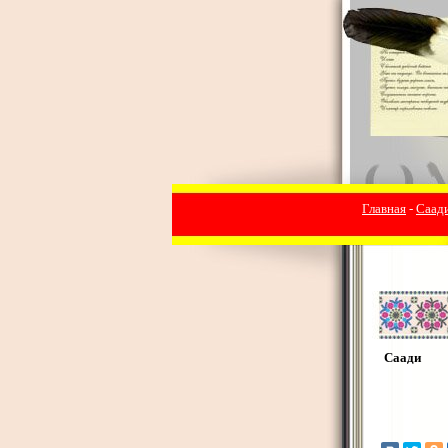
Главная
-
Саад
Саади