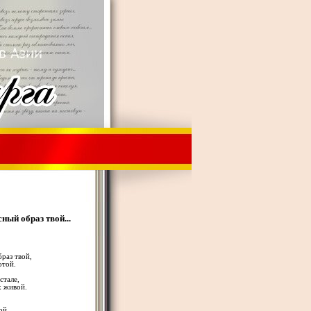
ный образ твой...
раз твой,
отой.
стале,
х живой.
ой.