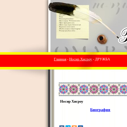
Главная
-
Носир Хисроу
- ДРУЖБА
Носир Хисроу
Биография