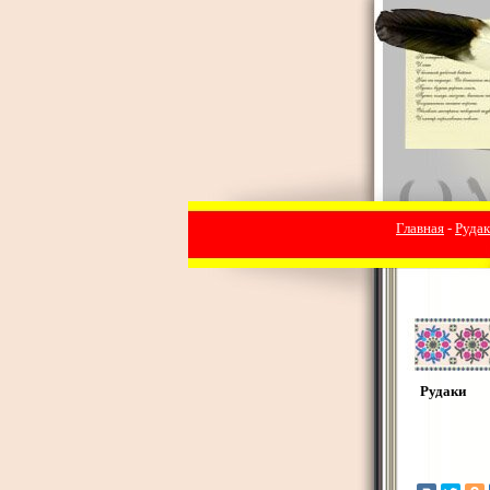
Главная
-
Руда
Рудаки