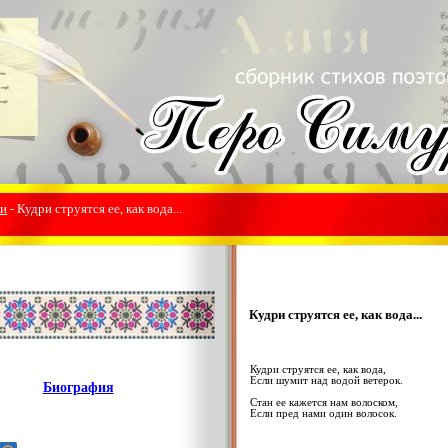
ки
- Кудри струятся ее, как вода...
Кудри струятся ее, как вода...
Кудри струятся ее, как вода,
Если шумит над водой ветерок.
Биография
Стан ее кажется нам волоском,
Если пред нами один волосок.