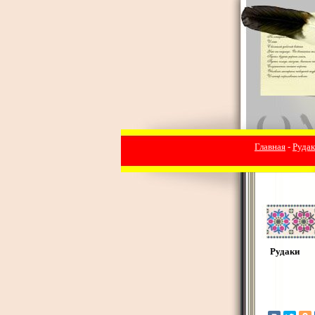
Главная
-
Руда
Рудаки