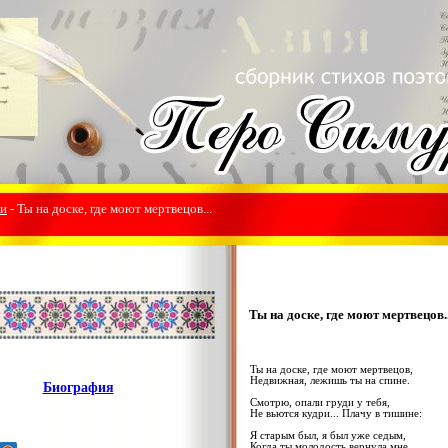
ки
- Ты на доске, где моют мертвецов...
Ты на доске, где моют мертвецов..
Ты на доске, где моют мертвецов,
Недвижная, лежишь ты на спине.
Биография
Смотрю, опали груди у тебя,
Не вьются кудри... Плачу в тишине:
Я старым был, я был уже седым,
Когда ты молодость вернула мне.