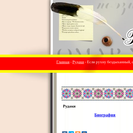
Главная
-
Рудаки
- Если рухну бездыханный, с
Рудаки
Биография