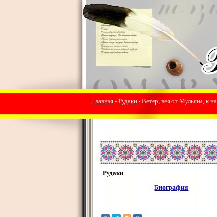
Главная
-
Рудаки
- Ветер, вея от Мульяна, к на
Рудаки
Биография