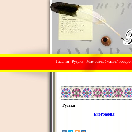
Главная
-
Рудаки
- Мне возлюбленной коварст
Рудаки
Биография