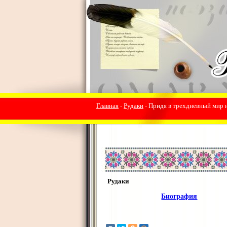
Главная
-
Рудаки
- Придя в трехдневный мир н
Рудаки
Биография