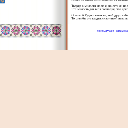
Творца о милости молю я, но есть ли пол
Что милость для тебя господня, что для 
О, если б Рудаки взяла ты, мой друг, себ
То стал бы ста владык счастливей невол
предыдущее
следующ