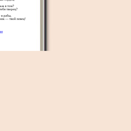
ьза в том?
тебя творец?
е в рабы,
ьник — твой певец!
ее