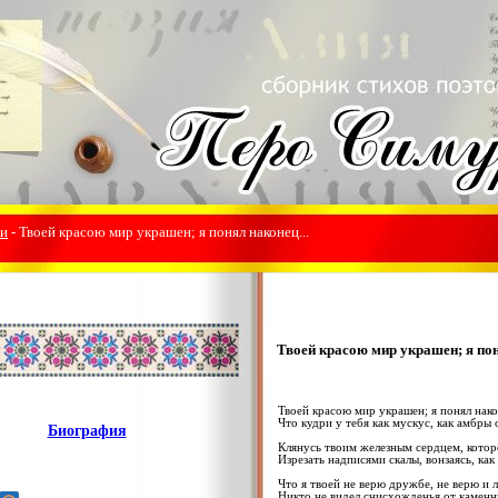
ки
- Твоей красою мир украшен; я понял наконец...
Твоей красою мир украшен; я пон
Твоей красою мир украшен; я понял нако
Что кудри у тебя как мускус, как амбры 
Биография
Клянусь твоим железным сердцем, котор
Изрезать надписями скалы, вонзаясь, как 
Что я твоей не верю дружбе, не верю и 
Никто не видел снисхожденья от каменн