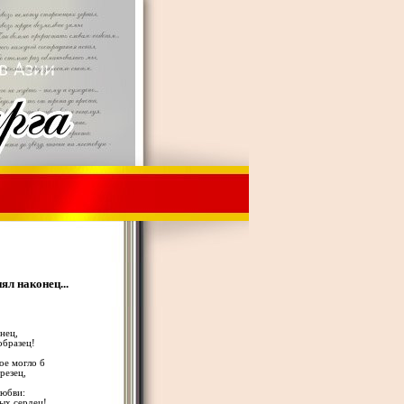
ял наконец...
нец,
образец!
ое могло б
резец,
любви:
ых сердец!