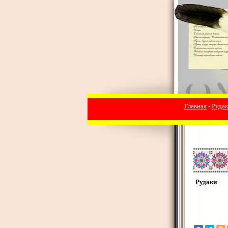
Главная
-
Руда
Рудаки