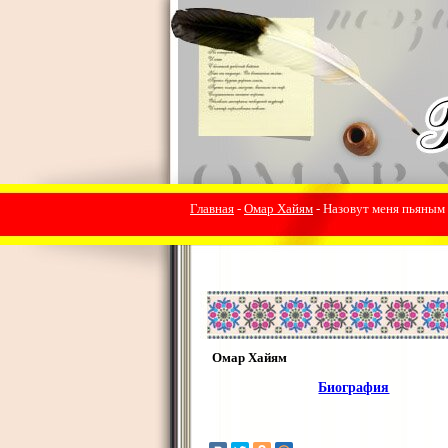
Главная
-
Омар Хайям
- Назовут меня пьяным -
Омар Хайям
Биография