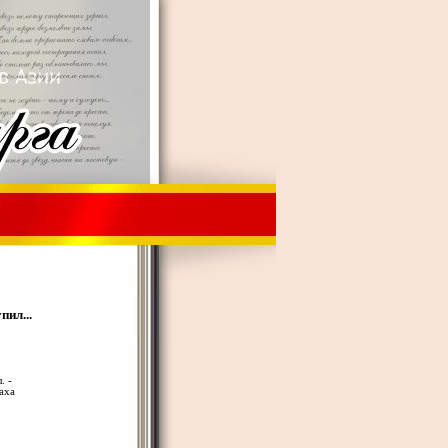
ил...
. -
аха