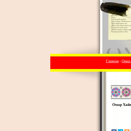
Главная
-
Омар
Омар Хай