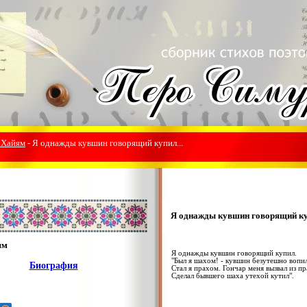
 Хайям
- Я однажды кувшин говорящий купил...
Я однажды кувшин говорящий куп
ям
Я однажды кувшин говорящий купил.
"Был я шахом! - кувшин безутешно вопил
Биография
Стал я прахом. Гончар меня вызвал из пр
Сделал бывшего шаха утехой кутил".