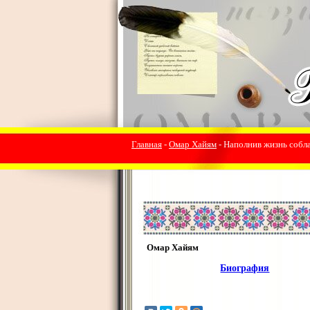
Главная
-
Омар Хайям
- Наполнив жизнь собла
Омар Хайям
Биография