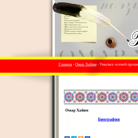
Главная
-
Омар Хайям
- Унылых осеней прошел
Омар Хайям
Биография